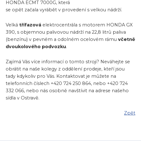
HONDA ECMT 7000G, která
se opět začala vyrábět v provedení s velkou nádrží.
Velká
třífazová
elektrocentrála s motorem HONDA GX
390, s objemnou palivovou nádrží na 22,8 litrů paliva
(benzínu) v pevném a odolném ocelovém rámu
včetně
dvoukolového podvozku
.
Zajímá Vás více informací o tomto stroji? Neváhejte se
obrátit na naše kolegy z oddělení prodeje, kteří jsou
tady kdykoliv pro Vás. Kontaktovat je můžete na
telefonních číslech +420 724 250 864, nebo +420 724
332 066, nebo nás osobně navštívit na adrese našeho
sídla v Ostravě.
Zpět