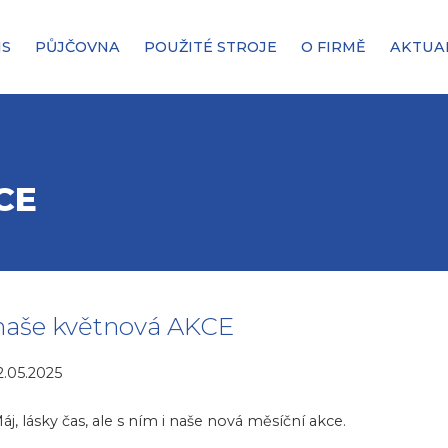
IS
PŮJČOVNA
POUŽITÉ STROJE
O FIRMĚ
AKTUA
CE
naše květnová AKCE
2.05.2025
áj, lásky čas, ale s ním i naše nová měsíční akce.