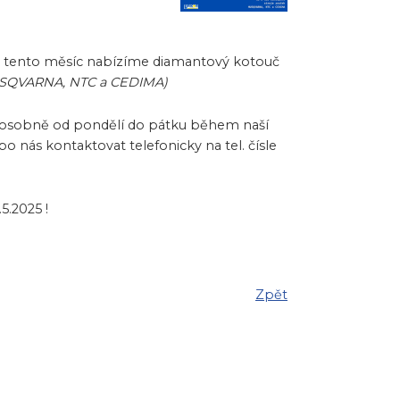
m tento měsíc nabízíme diamantový kotouč
HUSQVARNA, NTC a CEDIMA)
it osobně od pondělí do pátku během naší
o nás kontaktovat telefonicky na tel. čísle
5.2025 !
Zpět