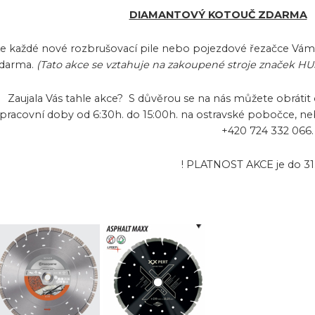
DIAMANTOVÝ KOTOUČ ZDARMA
e každé nové rozbrušovací pile nebo pojezdové řezačce Vá
darma.
(Tato akce se vztahuje na zakoupené stroje značek 
Zaujala Vás tahle akce? S důvěrou se na nás můžete obrát
pracovní doby od 6:30h. do 15:00h. na ostravské pobočce, neb
+420 724 332 066.
! PLATNOST AKCE je do 31.