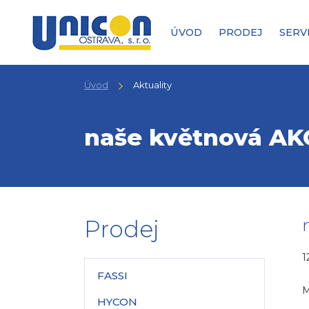
ÚVOD
PRODEJ
SERV
Úvod
Aktuality
naše květnová AK
Prodej
1
FASSI
M
HYCON