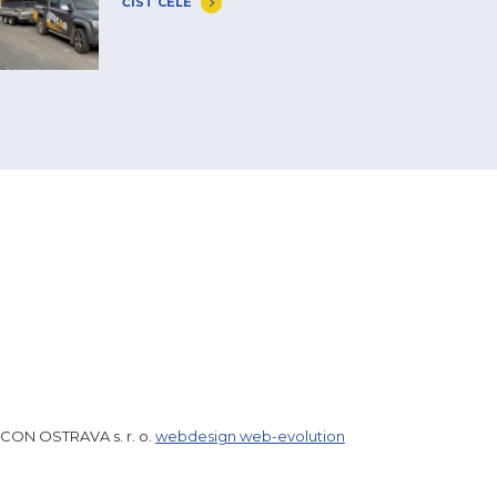
ČÍST CELÉ
ICON OSTRAVA s. r. o.
webdesign web-evolution