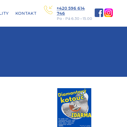
+420 596 614
LITY
KONTAKT
746
Po - Pá 6.30 – 15.00