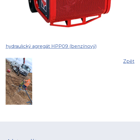
hydraulický agregát HPP09 (benzínový)
Zpět