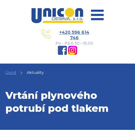
+420 596 614
746
Po - Pá 6.30 – 15.00
Úvod
Aktuality
Vrtání plynového
potrubí pod tlakem