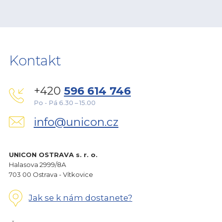
Kontakt
+420
596 614 746
Po - Pá 6.30 – 15.00
info@unicon.cz
UNICON OSTRAVA s. r. o.
Halasova 2999/8A
703 00 Ostrava - Vítkovice
Jak se k nám dostanete?