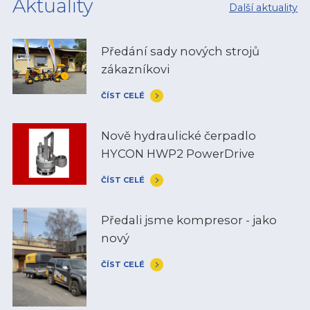
Aktuality
Další aktuality
Předání sady nových strojů
zákazníkovi
ČÍST CELÉ
Nově hydraulické čerpadlo
HYCON HWP2 PowerDrive
ČÍST CELÉ
Předali jsme kompresor - jako
nový
ČÍST CELÉ