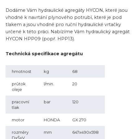
Dodáme Vám hydraulické agregáty HYCON, které jsou
vhodné k navrtání plynového potrubí, které je pod
tlakem a jsou vhodné pro ruční hydraulické vrtačky
určené k této práci. Nabízíme Vám hydraulický agregát
HYCON HPP09 (popř. HPP13).
Technická specifikace agregátu
hmotnost
kg
68
průtok
l/min.
20
oleje
pracovní
bar
120
tlak
motor
HONDA
GX 270
rozměry
mm
647x490x598
DxŠxV