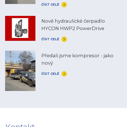
ČÍST CELÉ
Nově hydraulické čerpadlo
HYCON HWP2 PowerDrive
ČÍST CELÉ
Předali jsme kompresor - jako
nový
ČÍST CELÉ