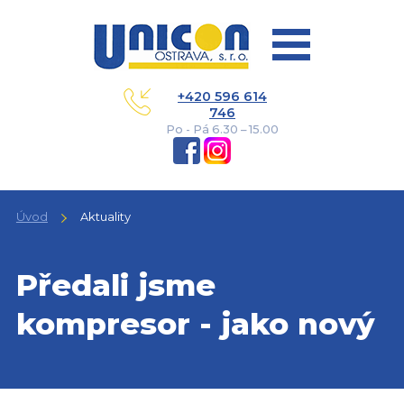
+420 596 614
746
Po - Pá 6.30 – 15.00
Úvod
Aktuality
Předali jsme
kompresor - jako nový