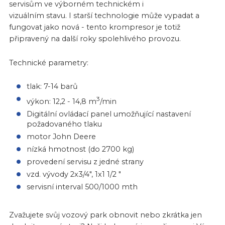
servisům ve výborném technickém i
vizuálním stavu. I starší technologie může vypadat a
fungovat jako nová - tento krompresor je totiž
připravený na další roky spolehlivého provozu.
Technické parametry:
tlak: 7-14 barů
3
výkon: 12,2 - 14,8 m
/min
Digitální ovládací panel umožňující nastavení
požadovaného tlaku
motor John Deere
nízká hmotnost (do 2700 kg)
provedení servisu z jedné strany
vzd. vývody 2x3/4", 1x1 1/2 "
servisní interval 500/1000 mth
Zvažujete svůj vozový park obnovit nebo zkrátka jen