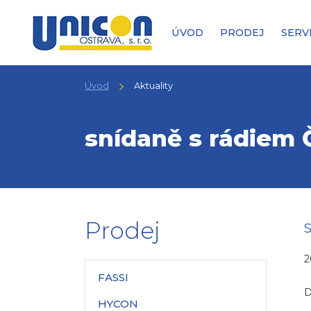
ÚVOD
PRODEJ
SERV
Úvod
Aktuality
snídaně s rádiem Ča
Prodej
2
FASSI
D
HYCON