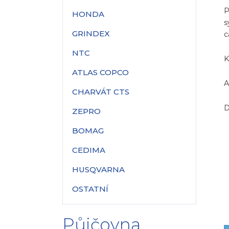
P
HONDA
s
GRINDEX
c
NTC
K
ATLAS COPCO
A
CHARVÁT CTS
D
ZEPRO
BOMAG
CEDIMA
HUSQVARNA
OSTATNÍ
Půjčovna