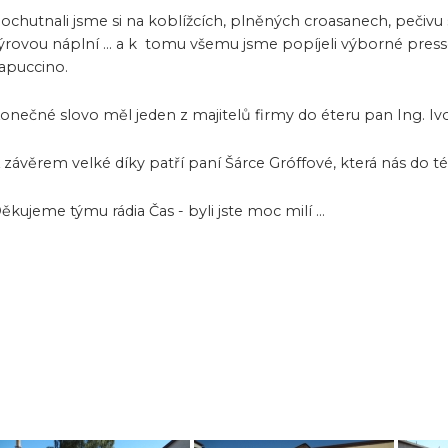
ochutnali jsme si na koblížcích, plněných croasanech, pečivu
ýrovou náplní ... a k tomu všemu jsme popíjeli výborné press
apuccino.
onečné slovo měl jeden z majitelů firmy do éteru pan Ing. Ivo
 závěrem velké díky patří paní Šárce Gróffové, která nás do tét
ěkujeme týmu rádia Čas - byli jste moc milí ...