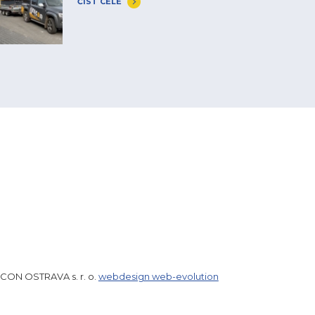
ČÍST CELÉ
ICON OSTRAVA s. r. o.
webdesign web-evolution