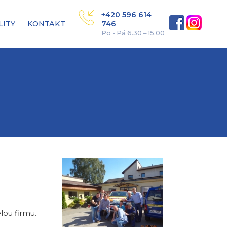
+420 596 614
LITY
KONTAKT
746
Po - Pá 6.30 – 15.00
lou firmu.