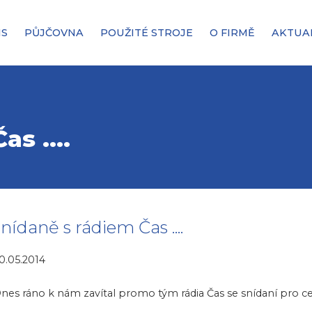
IS
PŮJČOVNA
POUŽITÉ STROJE
O FIRMĚ
AKTUA
s ....
snídaně s rádiem Čas ....
0.05.2014
nes ráno k nám zavítal promo tým rádia Čas se snídaní pro ce