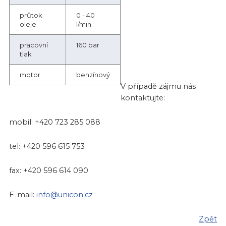
průtok
0 - 40
oleje
l/min
pracovní
160 bar
tlak
motor
benzínový
V případě zájmu nás
kontaktujte:
mobil: +420 723 285 088
tel: +420 596 615 753
fax: +420 596 614 090
E-mail:
info@unicon.cz
Zpět