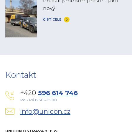
Předali jsme kompresor - jako
nový
ČÍST CELÉ
Kontakt
+420
596 614 746
Po - Pá 6.30 – 15.00
info@unicon.cz
UNICON OSTRAVA s. r. o.