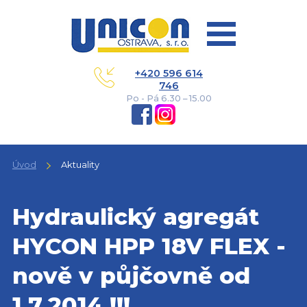
+420 596 614
746
Po - Pá 6.30 – 15.00
Úvod
Aktuality
Hydraulický agregát
HYCON HPP 18V FLEX -
nově v půjčovně od
1.7.2014 !!!