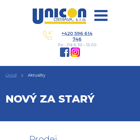
+420 596 614
746
Po - Pá 6.30 – 15.00
Úvod
Aktuality
NOVÝ ZA STARÝ
Prodej