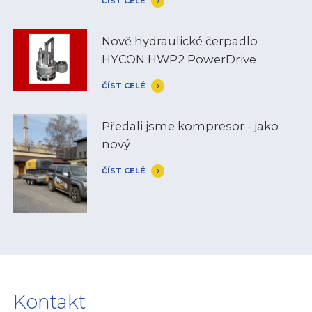
ČÍST CELÉ
Nově hydraulické čerpadlo
HYCON HWP2 PowerDrive
ČÍST CELÉ
Předali jsme kompresor - jako
nový
ČÍST CELÉ
Kontakt