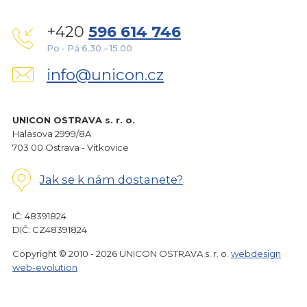
+420
596 614 746
Po - Pá 6.30 – 15.00
info@unicon.cz
UNICON OSTRAVA s. r. o.
Halasova 2999/8A
703 00 Ostrava - Vítkovice
Jak se k nám dostanete?
IČ: 48391824
DIČ: CZ48391824
Copyright © 2010 - 2026 UNICON OSTRAVA s. r. o.
webdesign
web-evolution