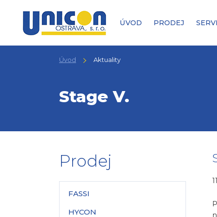
ÚVOD
PRODEJ
SERV
Úvod
Aktuality
Stage V.
Prodej
1
FASSI
P
HYCON
n