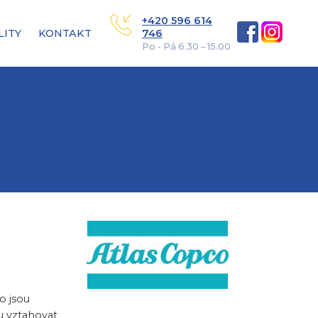
+420 596 614
LITY
KONTAKT
746
Po - Pá 6.30 – 15.00
o jsou
u vztahovat