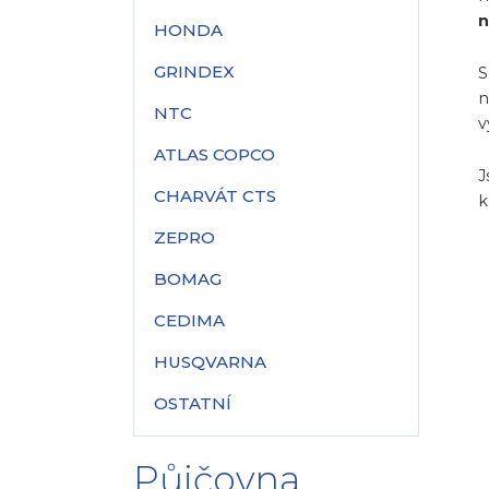
n
HONDA
GRINDEX
S
n
NTC
v
ATLAS COPCO
J
CHARVÁT CTS
k
ZEPRO
BOMAG
CEDIMA
HUSQVARNA
OSTATNÍ
Půjčovna