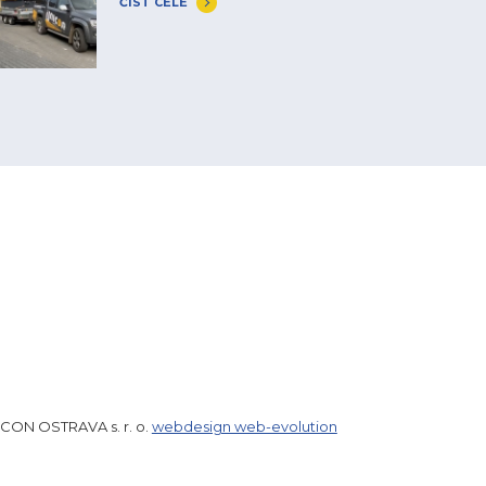
ČÍST CELÉ
ICON OSTRAVA s. r. o.
webdesign web-evolution