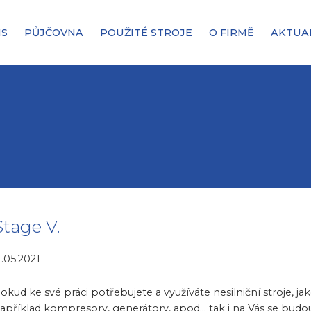
IS
PŮJČOVNA
POUŽITÉ STROJE
O FIRMĚ
AKTUA
Stage V.
1.05.2021
okud ke své práci potřebujete a využíváte nesilniční stroje, jak
apříklad kompresory, generátory, apod... tak i na Vás se budo