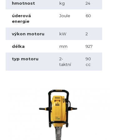
hmotnost
kg
24
úderová
Joule
60
energie
výkon motoru
kW
2
délka
mm
927
typ motoru
2-
90
taktní
cc