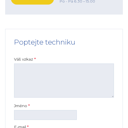
Po - Pá 6.30 – 15.00
Poptejte techniku
Váš vzkaz
*
Jméno
*
E-mail
*