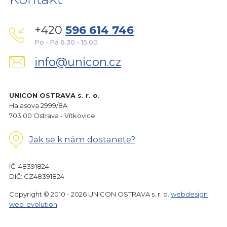
+420
596 614 746
Po - Pá 6.30 – 15.00
info@unicon.cz
UNICON OSTRAVA s. r. o.
Halasova 2999/8A
703 00 Ostrava - Vítkovice
Jak se k nám dostanete?
IČ: 48391824
DIČ: CZ48391824
Copyright © 2010 - 2026 UNICON OSTRAVA s. r. o.
webdesign
web-evolution