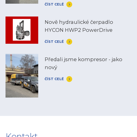
ČÍST CELÉ
Nově hydraulické čerpadlo
HYCON HWP2 PowerDrive
ČÍST CELÉ
Předali jsme kompresor - jako
nový
ČÍST CELÉ
Kontakt