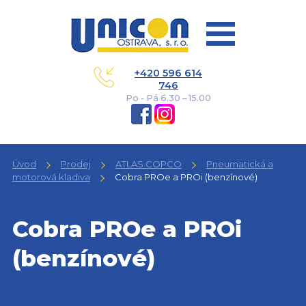
+420 596 614
746
Po - Pá 6.30 – 15.00
Úvod
Prodej
ATLAS COPCO
Pneumatická a
motorová kladiva
Cobra PROe a PROi (benzínové)
Cobra PROe a PROi
(benzínové)