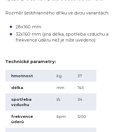
Rozměr šestihranného dříku ve dvou variantách:
28x160 mm
32x160 mm (jiná délka, spotřeba vzduchu a
frekvence úděru než je níže uvedeno)
Technické parametry:
hmotnost
kg
37
délka
mm
745
spotřeba
l/s
34
vzduchu
frekvence
bpm
1200
úderů