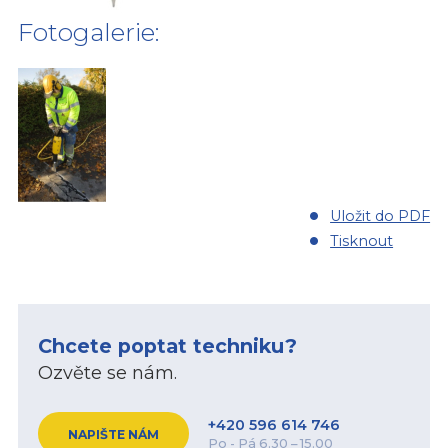
Fotogalerie:
Uložit do PDF
Tisknout
Chcete poptat techniku?
Ozvěte se nám.
+420 596 614 746
NAPIŠTE NÁM
Po - Pá 6.30 – 15.00