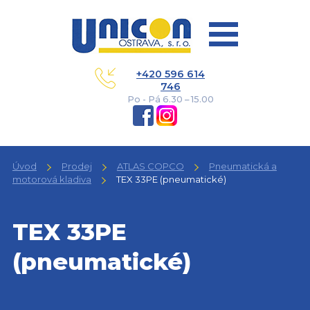
+420 596 614
746
Po - Pá 6.30 – 15.00
Úvod
Prodej
ATLAS COPCO
Pneumatická a
motorová kladiva
TEX 33PE (pneumatické)
TEX 33PE
(pneumatické)