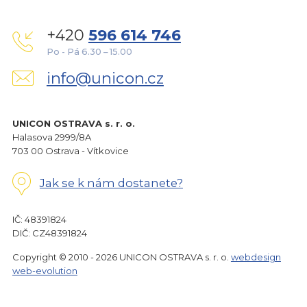
+420
596 614 746
Po - Pá 6.30 – 15.00
info@unicon.cz
UNICON OSTRAVA s. r. o.
Halasova 2999/8A
703 00 Ostrava - Vítkovice
Jak se k nám dostanete?
IČ: 48391824
DIČ: CZ48391824
Copyright © 2010 - 2026 UNICON OSTRAVA s. r. o.
webdesign
web-evolution