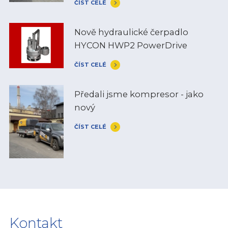
ČÍST CELÉ
Nově hydraulické čerpadlo
HYCON HWP2 PowerDrive
ČÍST CELÉ
Předali jsme kompresor - jako
nový
ČÍST CELÉ
Kontakt