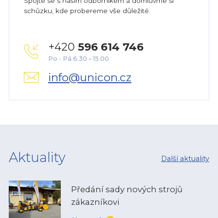
Spojte se s naším odborníkem a domluvme si
schůzku, kde probereme vše důležité.
+420
596 614 746
Po - Pá 6.30 – 15.00
info@unicon.cz
Aktuality
Další aktuality
Předání sady nových strojů
zákazníkovi