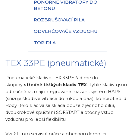
PONORNÉ VIBRÁTORY DO
BETONU
ROZBRUŠOVACÍ PILA
ODVLHČOVAČE VZDUCHU
TOPIDLA
TEX 33PE (pneumatické)
Pneumatické kladivo TEX 33PE řadíme do
skupiny
středně těžkých kladiv TEX
. Tyhle kladiva jsou
odhlučněná, mají integrované mazání, systém HAPS
(snižuje škodlivé vibrace do rukou a paží), koncept Solid
Body (tělo kladiva se skládá pouze z jednoho dílu),
dvoukrokové spuštění SOFSTART a otočný vstup
vzduchu pro lepší flexibilitu.
Využití: pro servisní práce a obecnou demolici