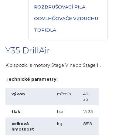
ROZBRUŠOVACÍ PILA
ODVLHČOVAČE VZDUCHU
TOPIDLA
Y35 DrillAir
K dispozici s motory Stage V nebo Stage II.
Technické parametry:
výkon
m³/min
40-
35
tlak
bar
15-35
celková
kg
8518
hmotnost