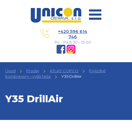
+420 596 614
746
Po - Pá 6.30 – 15.00
Úvod
Prodej
ATLAS COPCO
Pojízdné
kompresory – vyšší řada
Y35 DrillAir
Y35 DrillAir