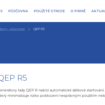
IS
PŮJČOVNA
POUŽITÉ STROJE
O FIRMĚ
AKTUA
átory - přenosné
QEP R5
QEP R5
enerátory řady QEP R nabízí automatické dálkové startování. Sou
terý minimalizuje riziko poškození nesprávným použitím neb