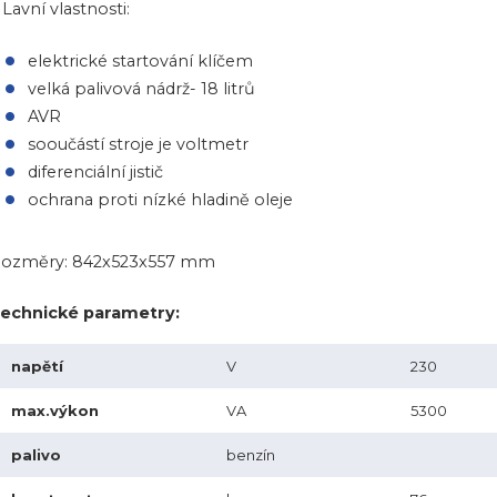
Lavní vlastnosti:
elektrické startování klíčem
velká palivová nádrž- 18 litrů
AVR
sooučástí stroje je voltmetr
diferenciální jistič
ochrana proti nízké hladině oleje
ozměry: 842x523x557 mm
echnické parametry:
napětí
V
230
max.výkon
VA
5300
palivo
benzín