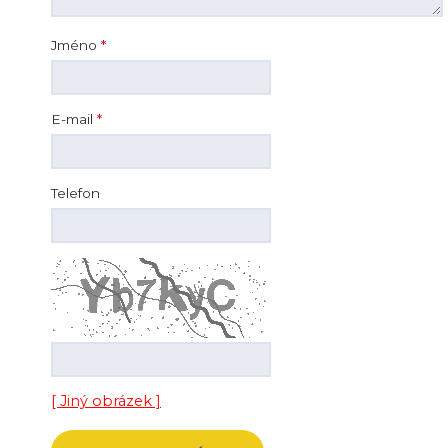
Jméno
*
E-mail
*
Telefon
[ Jiný obrázek ]