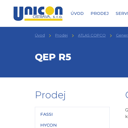
ÚVOD
PRODEJ
SERV
Úvod
Prodej
ATLAS COPCO
Gener
QEP R5
Prodej
G
FASSI
k
HYCON