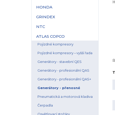
H
HONDA
GRINDEX
NTC
ATLAS COPCO
Pojízdné kompresory
Pojízdné kompresory – vyšší řada
R
Generátory - stavební QES
Generátory - profesionální QAS
T
Generátory - profesionální QAS+
Generátory - přenosné
Pneumatická a motorová kladiva
Čerpadla
Osvětlovací stožáry