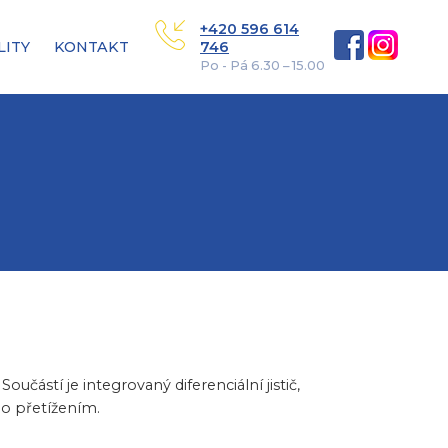
+420 596 614
LITY
KONTAKT
746
Po - Pá 6.30 – 15.00
částí je integrovaný diferenciální jistič,
o přetížením.