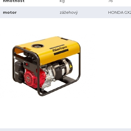
hmotnost
kg
76
motor
zážehový
HONDA GX