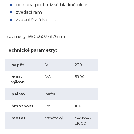
ochrana proti nízké hladině oleje
zvedací rám
zvukotěsná kapota
Rozměry: 990x602x826 mm
Technické parametry:
napětí
V
230
max.
VA
5900
výkon
palivo
nafta
hmotnost
kg
186
motor
vznětový
YANMAR
L1000