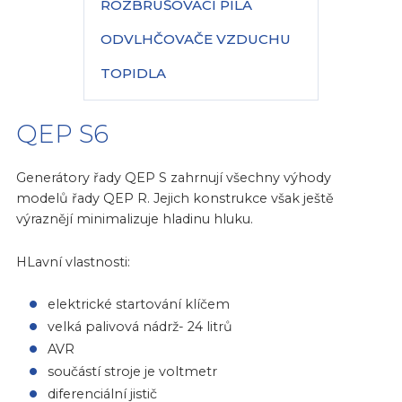
ROZBRUŠOVACÍ PILA
ODVLHČOVAČE VZDUCHU
TOPIDLA
QEP S6
Generátory řady QEP S zahrnují všechny výhody
modelů řady QEP R. Jejich konstrukce však ještě
výraznějí minimalizuje hladinu hluku.
HLavní vlastnosti:
elektrické startování klíčem
velká palivová nádrž- 24 litrů
AVR
součástí stroje je voltmetr
diferenciální jistič