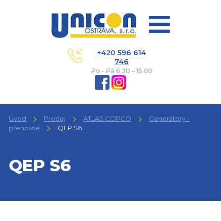
+420 596 614
746
Po - Pá 6.30 – 15.00
Úvod
Prodej
ATLAS COPCO
Generátory -
přenosné
QEP S6
QEP S6