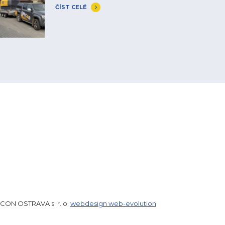
ČÍST CELÉ
ICON OSTRAVA s. r. o.
webdesign web-evolution