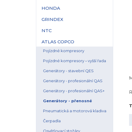
HONDA
GRINDEX
NTC
ATLAS COPCO
Pojízdné kompresory
Pojízdné kompresory – vyšší řada
Generátory - stavební QES
M
Generátory - profesionální QAS
Generátory - profesionální QAS+
R
Generátory - přenosné
T
Pneumatická a motorová kladiva
Čerpadla
Osvětlovací stožáry