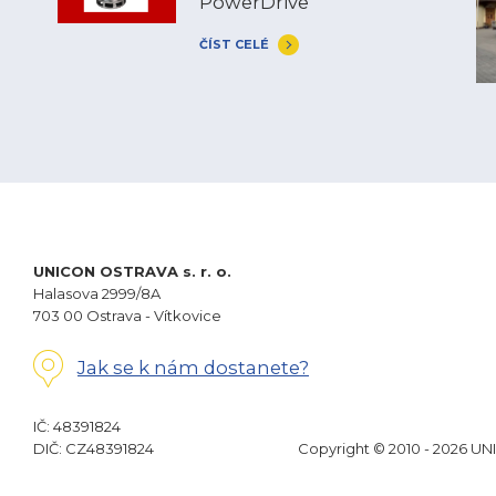
PowerDrive
ČÍST CELÉ
UNICON OSTRAVA s. r. o.
Halasova 2999/8A
703 00 Ostrava - Vítkovice
Jak se k nám dostanete?
IČ: 48391824
DIČ: CZ48391824
Copyright © 2010 - 2026 UN