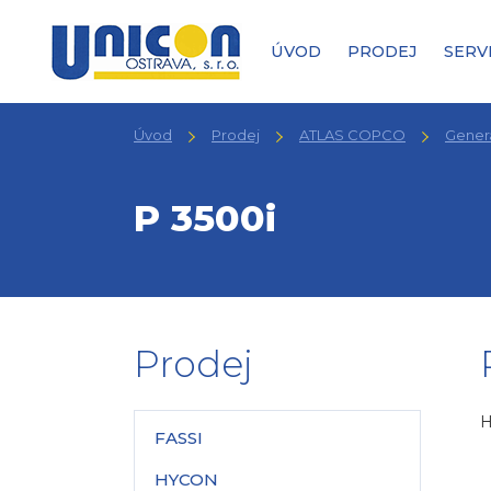
ÚVOD
PRODEJ
SERV
Úvod
Prodej
ATLAS COPCO
Gener
P 3500i
Prodej
H
FASSI
HYCON