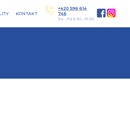
+420 596 614
LITY
KONTAKT
746
Po - Pá 6.30 – 15.00