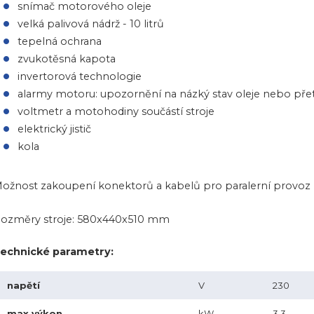
snímač motorového oleje
velká palivová nádrž - 10 litrů
tepelná ochrana
zvukotěsná kapota
invertorová technologie
alarmy motoru: upozornění na názký stav oleje nebo přetí
voltmetr a motohodiny součástí stroje
elektrický jistič
kola
ožnost zakoupení konektorů a kabelů pro paralerní provoz
ozměry stroje: 580x440x510 mm
echnické parametry:
napětí
V
230
max.výkon
kW
3,3