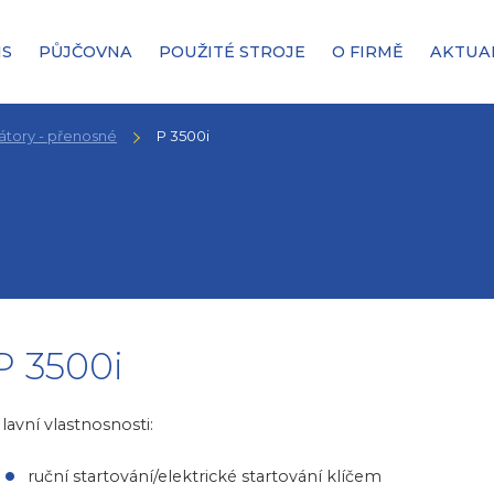
IS
PŮJČOVNA
POUŽITÉ STROJE
O FIRMĚ
AKTUA
átory - přenosné
P 3500i
P 3500i
lavní vlastnosnosti:
ruční startování/elektrické startování klíčem