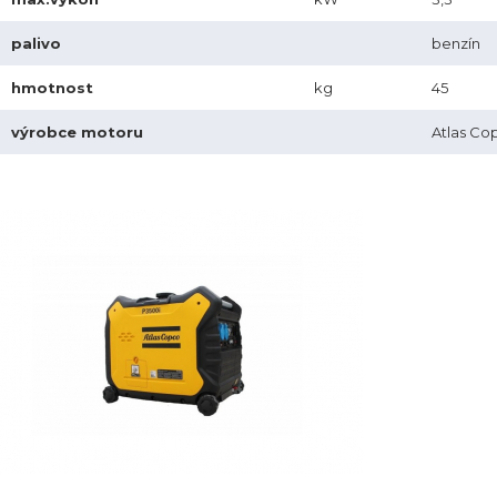
palivo
benzín
hmotnost
kg
45
výrobce motoru
Atlas Co