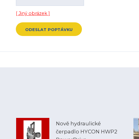
[ Jiný obrázek ]
Nově hydraulické
čerpadlo HYCON HWP2