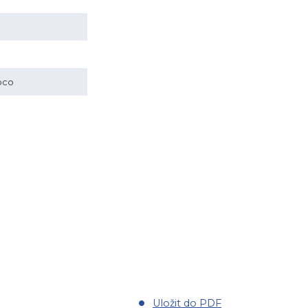
pco
Uložit do PDF