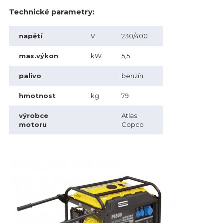
Technické parametry:
napětí
V
230/400
max.výkon
kW
5,5
palivo
benzín
hmotnost
kg
79
výrobce
Atlas
motoru
Copco