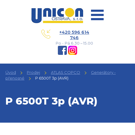
+420 596 614
746
Po - Pá 6.30 – 15.00
Úvod
Prodej
ATLAS COPCO
Generátory -
přenosné
P 6500T 3p (AVR)
P 6500T 3p (AVR)