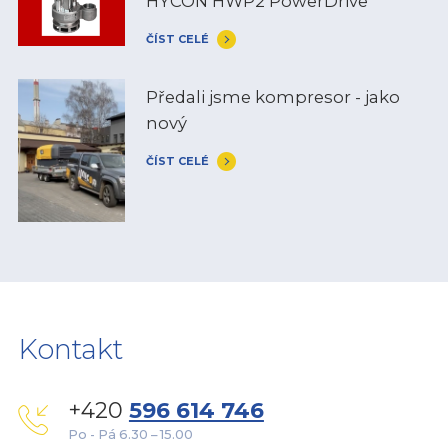
HYCON HWP2 PowerDrive
ČÍST CELÉ
Předali jsme kompresor - jako
nový
ČÍST CELÉ
Kontakt
+420
596 614 746
Po - Pá 6.30 – 15.00