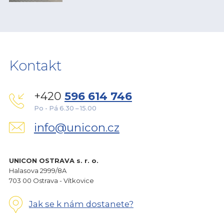
Kontakt
+420
596 614 746
Po - Pá 6.30 – 15.00
info@unicon.cz
UNICON OSTRAVA s. r. o.
Halasova 2999/8A
703 00 Ostrava - Vítkovice
Jak se k nám dostanete?