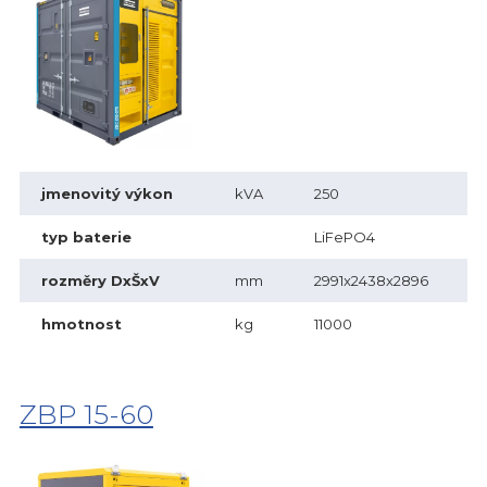
jmenovitý výkon
kVA
250
typ baterie
LiFePO4
rozměry DxŠxV
mm
2991x2438x2896
hmotnost
kg
11000
ZBP 15-60