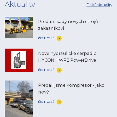
Aktuality
Další aktuality
Předání sady nových strojů
zákazníkovi
ČÍST CELÉ
Nově hydraulické čerpadlo
HYCON HWP2 PowerDrive
ČÍST CELÉ
Předali jsme kompresor - jako
nový
ČÍST CELÉ