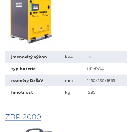
jmenovitý výkon
kVA
15
typ baterie
LiFePO4
rozměry DxŠxV
mm
1450x230x1865
hmotnost
kg
1285
ZBP 2000