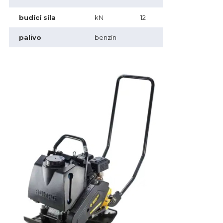
budící síla
kN
12
palivo
benzín