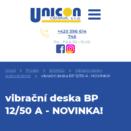
+420 596 614
746
Po - Pá 6.30 – 15.00
Úvod
Prodej
BOMAG
Vibrační desky
jednosměrné
vibrační deska BP 12/50 A - NOVINKA!
vibrační deska BP
12/50 A - NOVINKA!