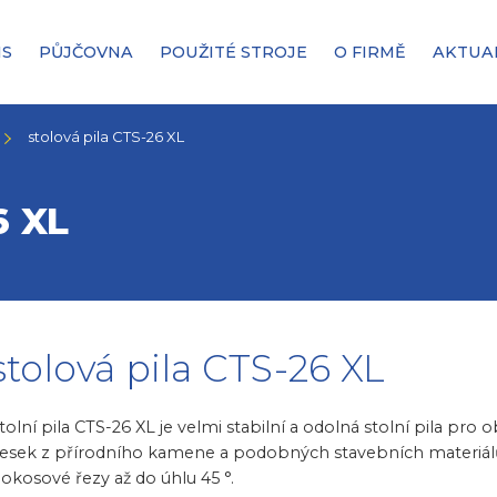
IS
PŮJČOVNA
POUŽITÉ STROJE
O FIRMĚ
AKTUA
stolová pila CTS-26 XL
6 XL
stolová pila CTS-26 XL
tolní pila CTS-26 XL je velmi stabilní a odolná stolní pila pro
esek z přírodního kamene a podobných stavebních materiálů
okosové řezy až do úhlu 45 °.