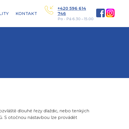
+420 596 614
LITY
KONTAKT
746
Po - Pá 6.30 – 15.00
 obzvláště dlouhé řezy dlaždic, nebo tenkých
. S otočnou nástavbou lze provádět