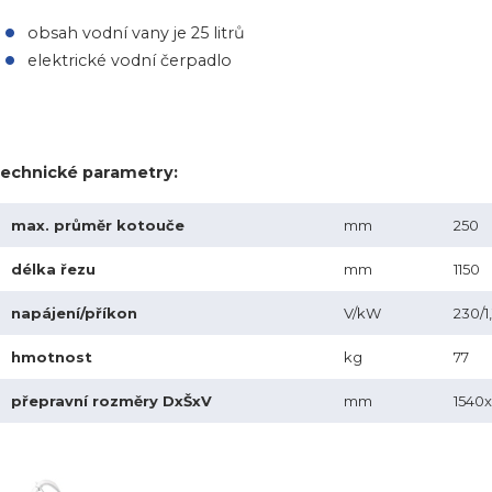
obsah vodní vany je 25 litrů
elektrické vodní čerpadlo
echnické parametry:
max. průměr kotouče
mm
250
délka řezu
mm
1150
napájení/příkon
V/kW
230/1,
hmotnost
kg
77
přepravní rozměry DxŠxV
mm
1540