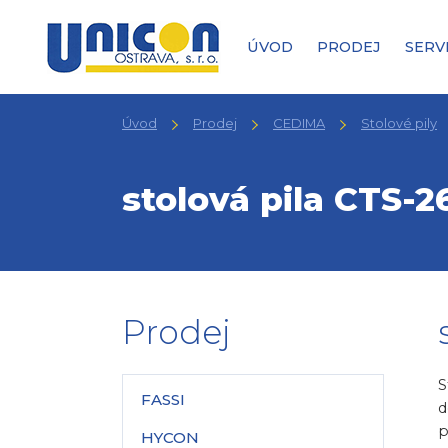
ÚVOD
PRODEJ
SERV
Úvod
Prodej
CEDIMA
Stolové pily
stolová pila CTS-2
Prodej
S
FASSI
d
p
HYCON