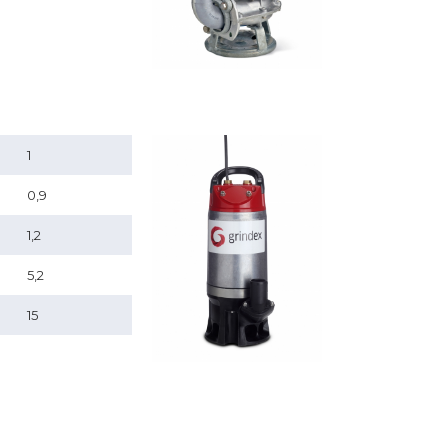
1
0,9
1,2
5,2
15