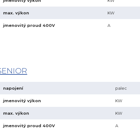
jmenovitý výkon
KW
max. výkon
KW
jmenovitý proud 400V
A
SENIOR
napojení
palec
jmenovitý výkon
KW
max. výkon
KW
jmenovitý proud 400V
A