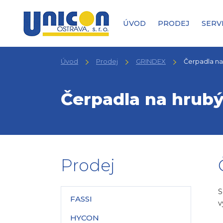
ÚVOD
PRODEJ
SERV
Úvod
Prodej
GRINDEX
Čerpadla na
Čerpadla na hrubý
Prodej
S
FASSI
v
HYCON