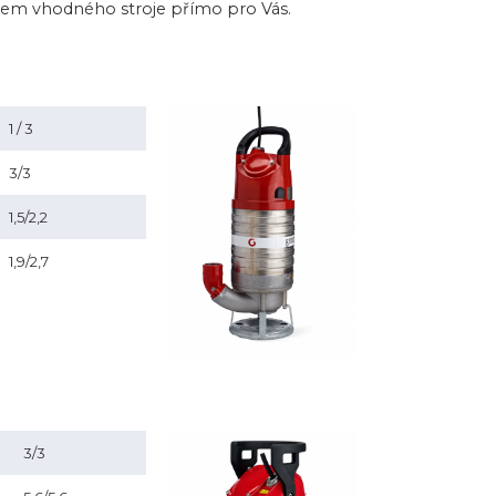
rem vhodného stroje přímo pro Vás.
1 / 3
3/3
1,5/2,2
1,9/2,7
3/3