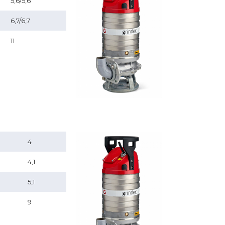
5,6/5,6
6,7/6,7
11
4
4,1
5,1
9