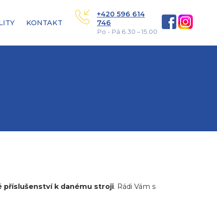
+420 596 614
LITY
KONTAKT
746
Po - Pá 6.30 – 15.00
 příslušenství k danému stroji
. Rádi Vám s