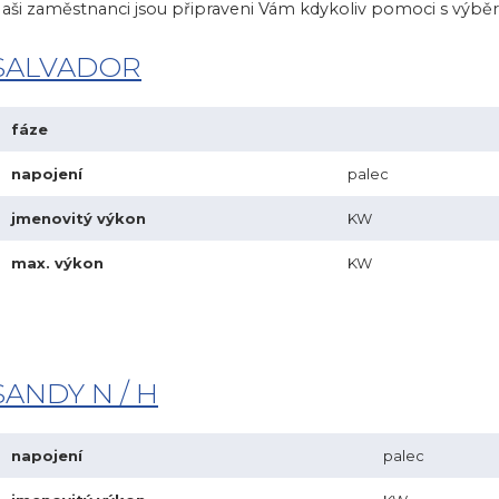
aši zaměstnanci jsou připraveni Vám kdykoliv pomoci s výbě
SALVADOR
fáze
napojení
palec
jmenovitý výkon
KW
max. výkon
KW
SANDY N / H
napojení
palec