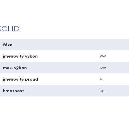
SOLID
fáze
jmenovitý výkon
KW
max. výkon
KW
jmenovitý proud
A
hmotnost
kg