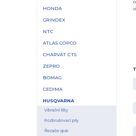
o
HONDA
v
GRINDEX
NTC
ATLAS COPCO
CHARVÁT CTS
ZEPRO
T
BOMAG
CEDIMA
HUSQVARNA
Vibrační lišty
Rozbrušovací pily
Řezače spár