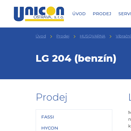
ÚVOD
PRODEJ
SERV
Úvod
Prodej
HUSQVARNA
Vibračn
LG 204 (benzín)
Prodej
M
FASSI
n
k
HYCON