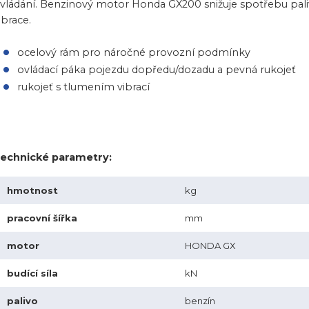
vládání. Benzinový motor Honda GX200 snižuje spotřebu paliva 
ibrace.
ocelový rám pro náročné provozní podmínky
ovládací páka pojezdu dopředu/dozadu a pevná rukojeť
rukojeť s tlumením vibrací
echnické parametry:
hmotnost
kg
pracovní šířka
mm
motor
HONDA GX
budící síla
kN
palivo
benzín