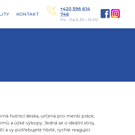
+420 596 614
LITY
KONTAKT
746
Po - Pá 6.30 – 15.00
ná hutnicí deska, určená pro menší práce,
mů a úzké výkopy. Jedná se o ideální stroj,
í a vy potřebujete hbité, rychle reagující