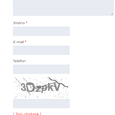
Jméno
*
E-mail
*
Telefon
[ Jiný obrázek ]