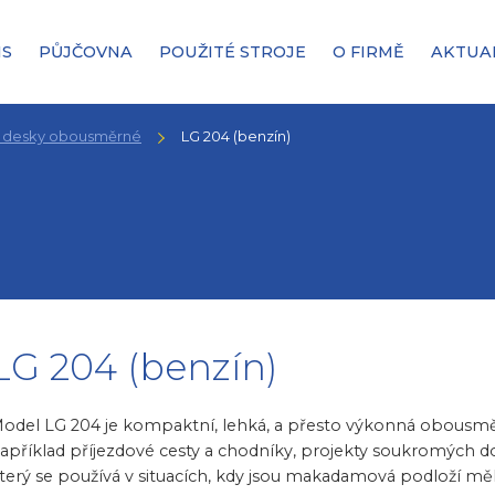
IS
PŮJČOVNA
POUŽITÉ STROJE
O FIRMĚ
AKTUA
í desky obousměrné
LG 204 (benzín)
LG 204 (benzín)
odel LG 204 je kompaktní, lehká, a přesto výkonná obousměr
apříklad příjezdové cesty a chodníky, projekty soukromých do
terý se používá v situacích, kdy jsou makadamová podloží mělč