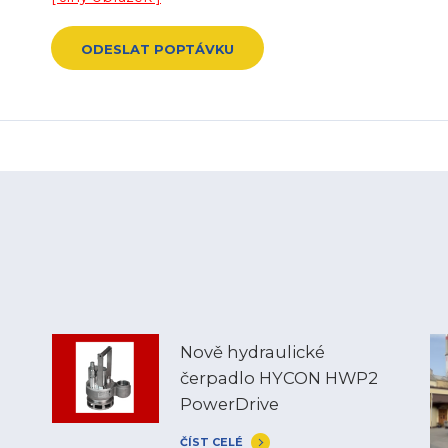
Nově hydraulické
čerpadlo HYCON HWP2
PowerDrive
ČÍST CELÉ