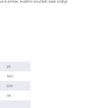
a emise, kvalitní součásti zase snižují
211
500
200
36