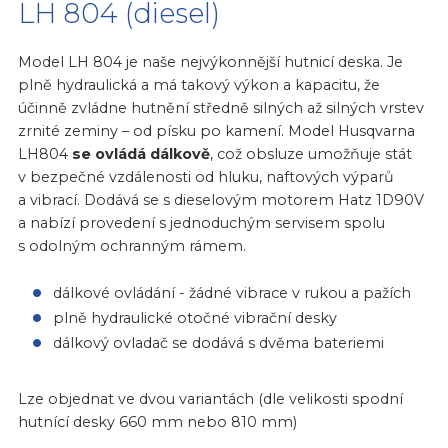
LH 804 (diesel)
Model LH 804 je naše nejvýkonnější hutnicí deska. Je
plně hydraulická a má takový výkon a kapacitu, že
účinně zvládne hutnění středně silných až silných vrstev
zrnité zeminy – od písku po kamení. Model Husqvarna
LH804
se ovládá dálkově
, což obsluze umožňuje stát
v bezpečné vzdálenosti od hluku, naftových výparů
a vibrací. Dodává se s dieselovým motorem Hatz 1D90V
a nabízí provedení s jednoduchým servisem spolu
s odolným ochranným rámem.
dálkové ovládání - žádné vibrace v rukou a pažích
plně hydraulické otočné vibrační desky
dálkový ovladač se dodává s dvěma bateriemi
Lze objednat ve dvou variantách (dle velikosti spodní
hutnící desky 660 mm nebo 810 mm)