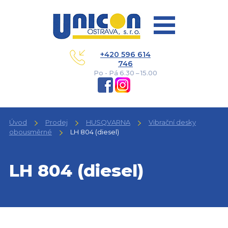
+420 596 614
746
Po - Pá 6.30 – 15.00
Úvod
Prodej
HUSQVARNA
Vibrační desky
obousměrné
LH 804 (diesel)
LH 804 (diesel)