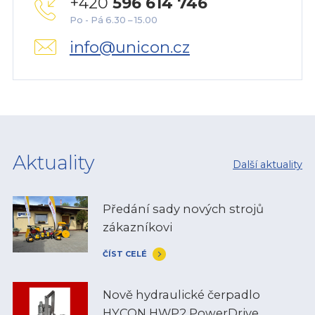
+420
596 614 746
Po - Pá 6.30 – 15.00
info@unicon.cz
Aktuality
Další aktuality
Předání sady nových strojů
zákazníkovi
ČÍST CELÉ
Nově hydraulické čerpadlo
HYCON HWP2 PowerDrive