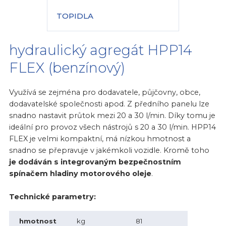
TOPIDLA
hydraulický agregát HPP14
FLEX (benzínový)
Využívá se zejména pro dodavatele, půjčovny, obce,
dodavatelské společnosti apod.
Z předního panelu lze
snadno nastavit průtok mezi 20 a 30 l/min. Díky tomu je
ideální pro provoz všech nástrojů s 20 a 30 l/min.
HPP14
FLEX je velmi kompaktní, má nízkou hmotnost a
snadno se přepravuje v jakémkoli vozidle. Kromě toho
je dodáván s integrovaným bezpečnostním
spínačem hladiny motorového oleje
.
Technické parametry:
hmotnost
kg
81