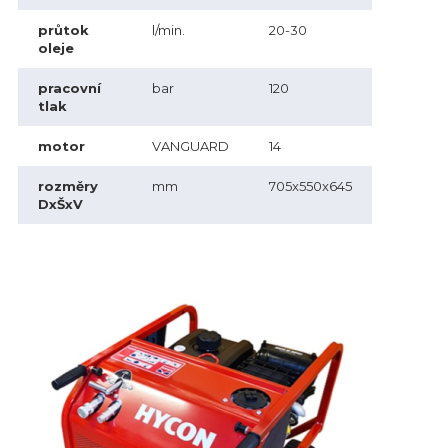
průtok
l/min.
20-30
oleje
pracovní
bar
120
tlak
motor
VANGUARD
14
rozměry
mm
705x550x645
DxŠxV