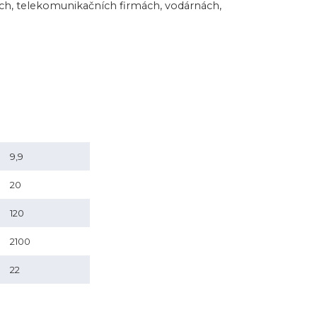
ách, telekomunikačních firmách, vodárnách,
9,9
20
120
2100
22