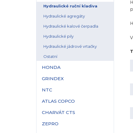
H
Hydraulické ruční kladiva
p
Hydraulické agregáty
H
Hydraulické kalové čerpadla
Hydraulické pily
V
Hydraulické jádrové vrtačky
T
Ostatní
HONDA
GRINDEX
NTC
ATLAS COPCO
CHARVÁT CTS
ZEPRO