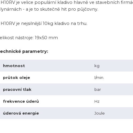
H10RV je velice populární kladivo hlavně ve stavebních firm
lynárnách - a je to skutečně hit pro půjčovny.
H10RV je nejsilnější 10kg kladivo na trhu.
elikost nástroje: 19x50 mm
echnické parametry:
hmotnost
kg
průtok oleje
l/min.
pracovní tlak
bar
frekvence úderů
Hz
úderová energie
Joule