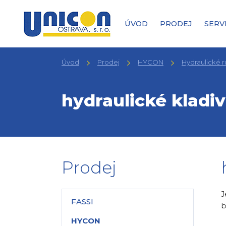
ÚVOD
PRODEJ
SERV
Úvod
Prodej
HYCON
Hydraulické r
hydraulické kladi
Prodej
J
FASSI
b
HYCON