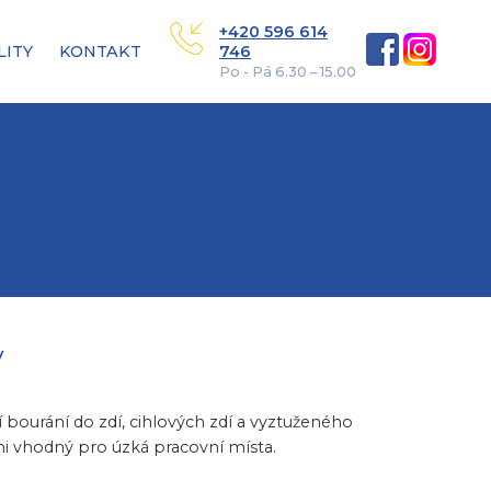
+420 596 614
LITY
KONTAKT
746
Po - Pá 6.30 – 15.00
V
í bourání do zdí, cihlových zdí a vyztuženého
i vhodný pro úzká pracovní místa.