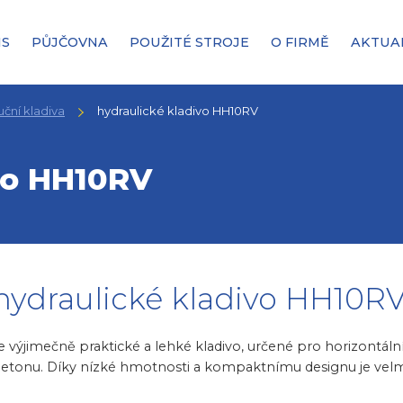
IS
PŮJČOVNA
POUŽITÉ STROJE
O FIRMĚ
AKTUA
uční kladiva
hydraulické kladivo HH10RV
vo HH10RV
hydraulické kladivo HH10R
e výjimečně praktické a lehké kladivo, určené pro horizontáln
etonu. Díky nízké hmotnosti a kompaktnímu designu je velm