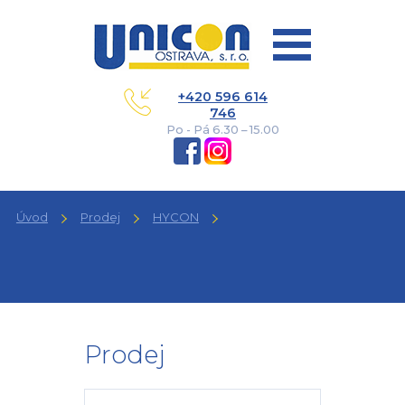
+420 596 614
746
Po - Pá 6.30 – 15.00
Úvod
Prodej
HYCON
Prodej