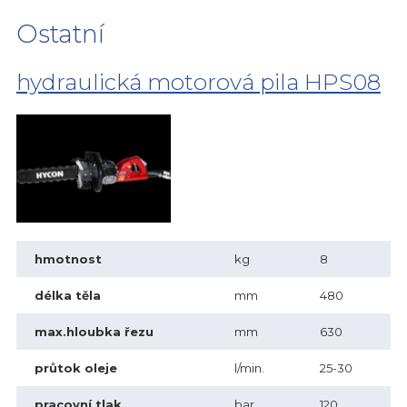
Ostatní
hydraulická motorová pila HPS08
hmotnost
kg
8
délka těla
mm
480
max.hloubka řezu
mm
630
průtok oleje
l/min.
25-30
pracovní tlak
bar
120