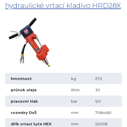
hydraulické vrtací kladivo HRD28X
hmotnost
kg
27,5
průtok oleje
l/min.
30
pracovní tlak
bar
120
rozměry DxŠ
mm
708x460
dřík vrtací tyče HEX
mm
22x108