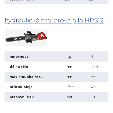
hydraulická motorová pila HPS12
hmotnost
kg
8
délka těla
mm
480
max.hloubka řezu
mm
630
průtok oleje
l/min.
46
pracovní tlak
bar
120