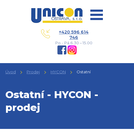
+420 596 614
746
Po - Pá 6.30 – 15.00
Úvod
Prodej
HYCON
Ostatní
Ostatní - HYCON -
prodej