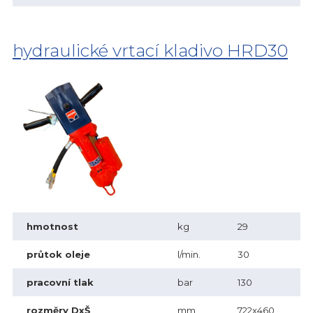
hydraulické vrtací kladivo HRD30
hmotnost
kg
29
průtok oleje
l/min.
30
pracovní tlak
bar
130
rozměry DxŠ
mm
722x460