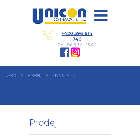
+420 596 614
746
Po - Pá 6.30 – 15.00
Úvod
Prodej
HYCON
Prodej