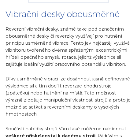
Vibrační desky obousměrné
Reverzní vibrační desky, známé take pod označením
obousměrné desky či reverzky využívají pro hutnění
principu usměrněné vibrace. Tento jev nejčastěji využívá
vibrátoru tvořeného dvěma spřaženými excentrickými
hřídeli opačného smyslu rotace, jejichž výslednice sil
zajišťuje ideální využití pracovního potenciálu vibrátoru.
Díky usměrněné vibraci lze dosáhnout jasně definované
výslednice sil a tím docílit reverzaci chodu stroje
(zpátečku) nebo hutnění na místě. Tato možnost
výrazně zlepšuje manipulační vlastnosti strojů a proto je
možné se setkat s reverzními deskamy o vysokých
hmotnostech.
Součástí nabídky strojů Vám také můžeme nabídnout
veškeré příslušenství k danému stroji
. Rádi Vám s