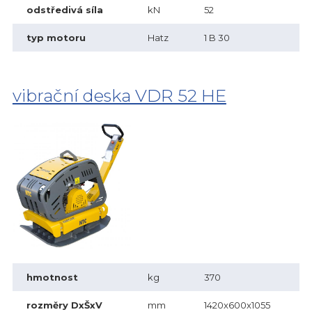
odstředivá síla
kN
52
typ motoru
Hatz
1 B 30
vibrační deska VDR 52 HE
hmotnost
kg
370
rozměry DxŠxV
mm
1420x600x1055