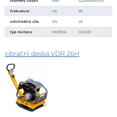
rozměry DxŠxV
mm
1220x450x1000
frekvence
Hz
95
odstředivá síla
kN
26
typ motoru
HONDA
GX 200
vibrační deska VDR 26H