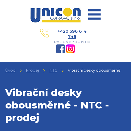
+420 596 614
746
Po - Pá 6.30 – 15.00
Úvod
Prodej
NTC
Vibrační desky obousměrné
Vibrační desky
obousměrné - NTC -
prodej