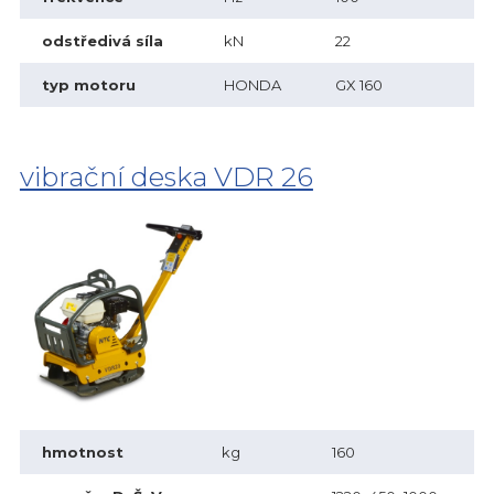
odstředivá síla
kN
22
typ motoru
HONDA
GX 160
vibrační deska VDR 26
hmotnost
kg
160