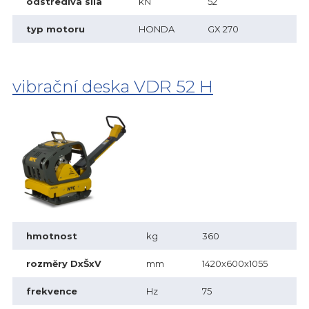
odstředivá síla
kN
52
typ motoru
HONDA
GX 270
vibrační deska VDR 52 H
hmotnost
kg
360
rozměry DxŠxV
mm
1420x600x1055
frekvence
Hz
75