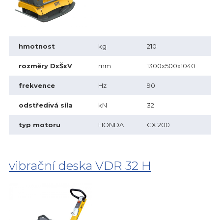
hmotnost
kg
210
rozměry DxŠxV
mm
1300x500x1040
frekvence
Hz
90
odstředivá síla
kN
32
typ motoru
HONDA
GX 200
vibrační deska VDR 32 H