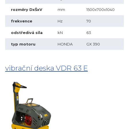
rozměry DxŠxV
mm
1500x700x1040
frekvence
Hz
70
odstředivá síla
kN
63
typ motoru
HONDA
GX 390
vibrační deska VDR 63 E