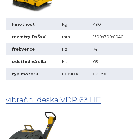
hmotnost
kg
430
rozměry DxŠxV
mm
1500x700x1040
frekvence
Hz
74
odstředivá síla
kN
63
typ motoru
HONDA
GX 390
vibrační deska VDR 63 HE