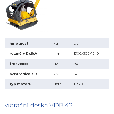
hmotnost
kg
215
rozměry DxŠxV
mm
1300x500x1040
frekvence
Hz
90
odstředivá síla
kN
32
typ motoru
Hatz
1 B 20
vibrační deska VDR 42