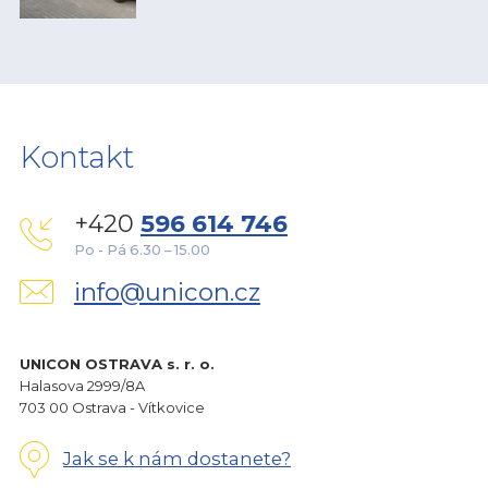
Kontakt
+420
596 614 746
Po - Pá 6.30 – 15.00
info@unicon.cz
UNICON OSTRAVA s. r. o.
Halasova 2999/8A
703 00 Ostrava - Vítkovice
Jak se k nám dostanete?