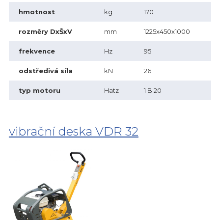
hmotnost
kg
170
rozměry DxŠxV
mm
1225x450x1000
frekvence
Hz
95
odstředivá síla
kN
26
typ motoru
Hatz
1 B 20
vibrační deska VDR 32