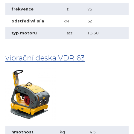
frekvence
Hz
75
odstředivá síla
kN
52
typ motoru
Hatz
1 B 30
vibrační deska VDR 63
hmotnost
kg
415