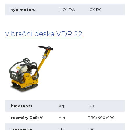
typ motoru
HONDA
GX 120
vibrační deska VDR 22
hmotnost
kg
120
rozměry DxŠxV
mm
1180x400x990
frekvence
Hz
100