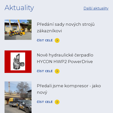
Aktuality
Další aktuality
Předání sady nových strojů
zákazníkovi
ČÍST CELÉ
Nově hydraulické čerpadlo
HYCON HWP2 PowerDrive
ČÍST CELÉ
Předali jsme kompresor - jako
nový
ČÍST CELÉ