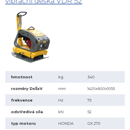
vibrační deska VDR 52
hmotnost
kg
340
rozměry DxŠxV
mm
1420x600x1055
frekvence
Hz
75
odstředivá síla
kN
52
typ motoru
HONDA
GX 270