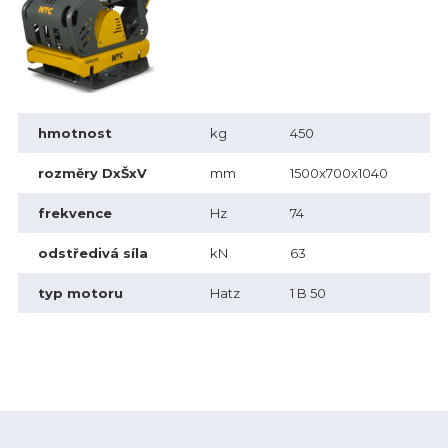
hmotnost
kg
450
rozměry DxŠxV
mm
1500x700x1040
frekvence
Hz
74
odstředivá síla
kN
63
typ motoru
Hatz
1 B 50