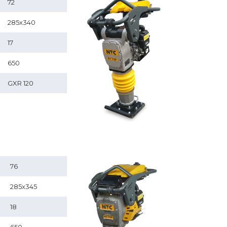
72
285x340
17
650
GXR 120
76
285x345
18