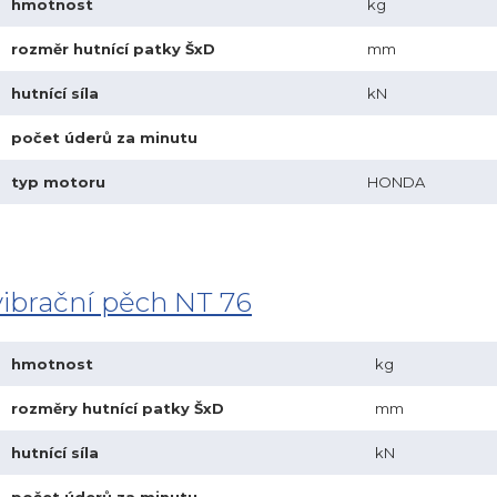
hmotnost
kg
rozměr hutnící patky ŠxD
mm
hutnící síla
kN
počet úderů za minutu
typ motoru
HONDA
vibrační pěch NT 76
hmotnost
kg
rozměry hutnící patky ŠxD
mm
hutnící síla
kN