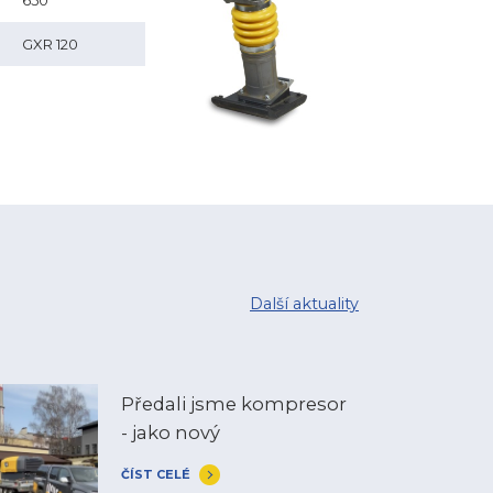
650
GXR 120
Další aktuality
Předali jsme kompresor
- jako nový
ČÍST CELÉ