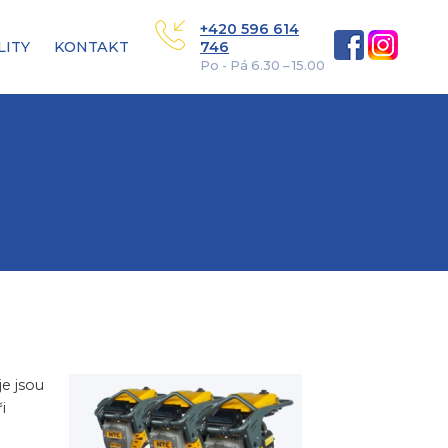
+420 596 614
LITY
KONTAKT
746
Po - Pá 6.30 – 15.00
e jsou
i