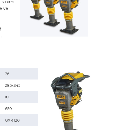
 s nimi
e ve
é
,
76
285x345
18
650
GXR 120