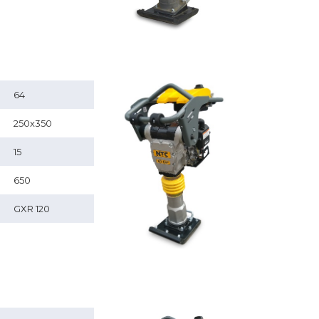
64
250x350
15
650
GXR 120