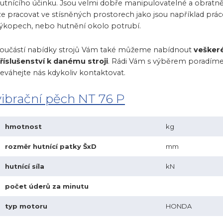
utnícího účinku. Jsou velmi dobře manipulovatelné a obratně
ze pracovat ve stísněných prostorech jako jsou například prác
ýkopech, nebo hutnění okolo potrubí.
oučástí nabídky strojů Vám také můžeme nabídnout
vešker
říslušenství k danému stroji
. Rádi Vám s výběrem poradíme
eváhejte nás kdykoliv kontaktovat.
vibrační pěch NT 76 P
hmotnost
kg
rozměr hutnící patky ŠxD
mm
hutnící síla
kN
počet úderů za minutu
typ motoru
HONDA