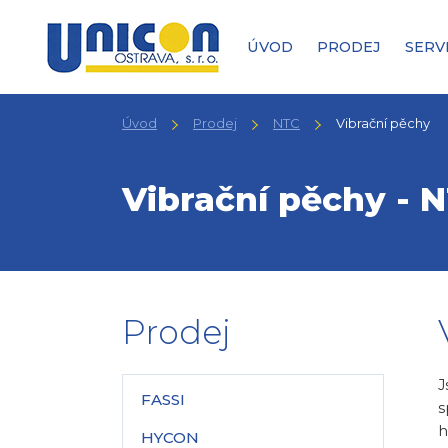
ÚVOD
PRODEJ
SERV
Úvod
Prodej
NTC
Vibrační pěchy
Vibrační pěchy - N
Prodej
J
FASSI
s
h
HYCON