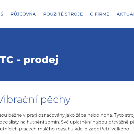
IS
PŮJČOVNA
POUŽITÉ STROJE
O FIRMĚ
AKTUA
TC - prodej
Vibrační pěchy
sou běžně v praxi označovány jako žába nebo noha. Tyto stroj
pecialisty na hutnění zemin. Své uplatnění najdou převážně př
utnících pracech malého rozsahu kde je zapotřebí velkého