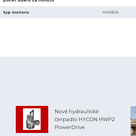
počet úderů za minutu
typ motoru
HONDA
Nově hydraulické
čerpadlo HYCON HWP2
PowerDrive