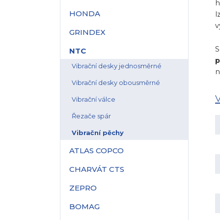
h
HONDA
l
v
GRINDEX
S
NTC
p
Vibrační desky jednosměrné
n
Vibrační desky obousměrné
Vibrační válce
Řezače spár
Vibrační pěchy
ATLAS COPCO
CHARVÁT CTS
ZEPRO
BOMAG