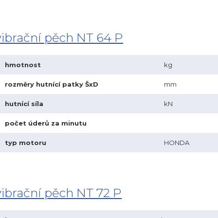
vibrační pěch NT 64 P
hmotnost
kg
rozměry hutnící patky ŠxD
mm
hutnící síla
kN
počet úderů za minutu
typ motoru
HONDA
vibrační pěch NT 72 P