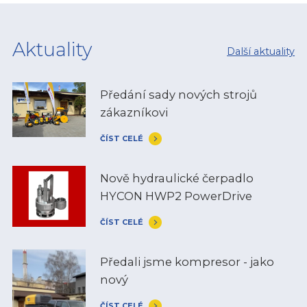
Aktuality
Další aktuality
Předání sady nových strojů
zákazníkovi
ČÍST CELÉ
Nově hydraulické čerpadlo
HYCON HWP2 PowerDrive
ČÍST CELÉ
Předali jsme kompresor - jako
nový
ČÍST CELÉ