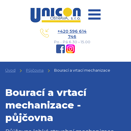
+420 596 614
746
Po - Pá 6.30 – 15.00
Úvod
Půjčovna
Bourací a vrtací mechanizace
Bourací a vrtací
mechanizace -
půjčovna