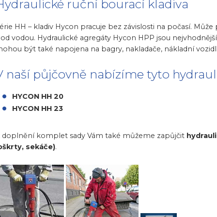
Hydraulické ruční bourací kladiva
érie HH – kladiv Hycon pracuje bez závislosti na počasí. Můž
od vodou. Hydraulické agregáty Hycon HPP jsou nejvhodnějš
ohou být také napojena na bagry, nakladače, nákladní vozidla
V naší půjčovně nabízíme tyto hydrauli
HYCON HH 20
HYCON HH 23
 doplnění komplet sady Vám také můžeme zapůjčit
hydraul
oškrty, sekáče)
.