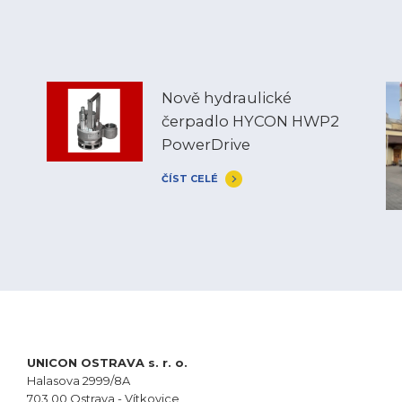
Nově hydraulické
čerpadlo HYCON HWP2
PowerDrive
ČÍST CELÉ
UNICON OSTRAVA s. r. o.
Halasova 2999/8A
703 00 Ostrava - Vítkovice