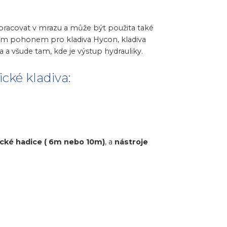
e pracovat v mrazu a může být použita také
ím pohonem pro kladiva Hycon, kladiva
 a všude tam, kde je výstup hydrauliky.
cké kladiva:
ické hadice ( 6m nebo 10m)
, a
nástroje