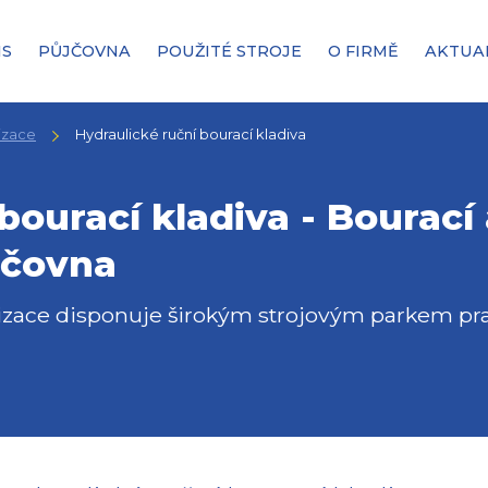
IS
PŮJČOVNA
POUŽITÉ STROJE
O FIRMĚ
AKTUA
izace
Hydraulické ruční bourací kladiva
bourací kladiva - Bourací 
jčovna
zace disponuje širokým strojovým parkem prav