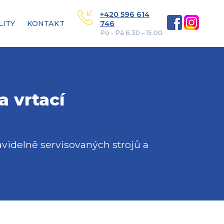
+420 596 614
LITY
KONTAKT
746
Po - Pá 6.30 – 15.00
a vrtací
idelně servisovaných strojů a