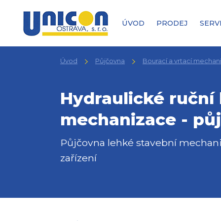
ÚVOD
PRODEJ
SERV
Úvod
Půjčovna
Bourací a vrtací mechan
Hydraulické ruční 
mechanizace - pů
Půjčovna lehké stavební mechani
zařízení