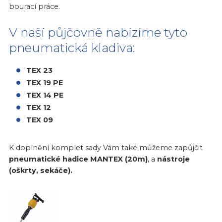
bourací práce.
V naší půjčovně nabízíme tyto
pneumatická kladiva:
TEX 23
TEX 19 PE
TEX 14 PE
TEX 12
TEX 09
K doplnění komplet sady Vám také můžeme zapůjčit
pneumatické hadice MANTEX (20m)
, a
nástroje
(oškrty, sekáče).